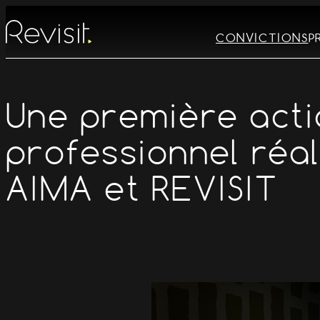
Aller
au
CONVICTIONS
P
contenu
Une première acti
professionnel réa
AIMA et REVISIT