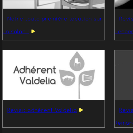
Notre toute première location sur
Revi
un salon !
l’écon
Revisit adhérent Valdelia
Revis
Remar