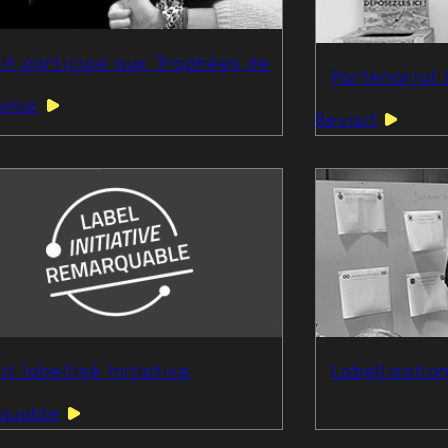
sit participe aux Trophées de
Partenariat
omie
Revisit
it labellisé Initiative
Labellisatio
quable