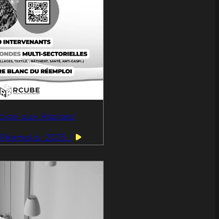
icipe aux Assises
 Réemploi 2025 !