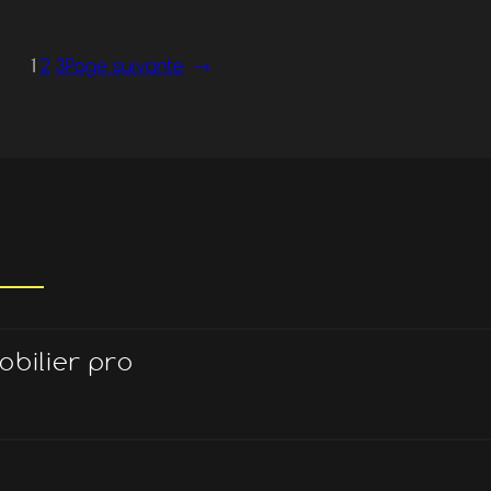
1
2
3
Page suivante
→
obilier pro