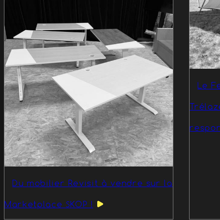
Le Fe
Tréla
respon
Du mobilier Revisit à vendre sur la
Marketplace SKOP !