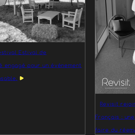
stival Estival de
zé engagé pour un événement
sable.
Revisit rejo
Français : un
faire du réem