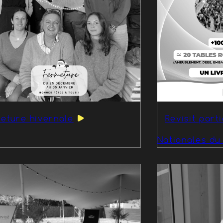
eture hivernale
Revisit part
Nationales du